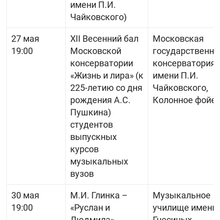
имени П.И.
Чайковского)
27 мая
XII Весенний бал
Московская
19:00
Московской
государственна
консерватории
консерватория
«Жизнь и лира» (к
имени П.И.
225-летию со дня
Чайковского,
рождения А.С.
Колонное фойе
Пушкина)
студентов
выпускных
курсов
музыкальных
вузов
30 мая
М.И. Глинка –
Музыкальное
19:00
«Руслан и
училище имени
Людмила»
Гнесиных,