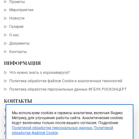
Проекты
Мероприятия
Новости
Галерея
О нас
Документы
Контакты
ИНФОРМАЦИЯ
Что нужно знать о коронавирусе?
Политика обработки файлов Cookie и аналогичных технологий
Политика обработки персональных данных ФГБУК РОСКОНЦЕРТ
КОНТАКТЫ
101000, Москва, Архангельский пер., дом 10, стр. 2
Мы используем cookies и сервисы аналитики, включая Яндекс
Тел.:
Метрику, для улучшения работы сайта. Аналитические cookies
+7 (495) 748 67 77
будут включены только после вашего согласия.
Подробнее:
Email:
info@rosconcert.ru
Политикой обработки персональных данных
,
Политикой
обработки файлов Cookie
.
Пресс-служба:
pr@rosconcert.ru