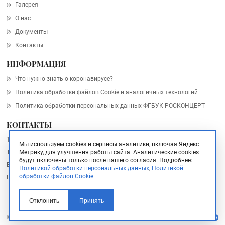
Галерея
О нас
Документы
Контакты
ИНФОРМАЦИЯ
Что нужно знать о коронавирусе?
Политика обработки файлов Cookie и аналогичных технологий
Политика обработки персональных данных ФГБУК РОСКОНЦЕРТ
КОНТАКТЫ
101000, Москва, Архангельский пер., дом 10, стр. 2
Мы используем cookies и сервисы аналитики, включая Яндекс
Метрику, для улучшения работы сайта. Аналитические cookies
Тел.:
+7 (495) 748 67 77
будут включены только после вашего согласия.
Подробнее:
Email:
info@rosconcert.ru
Политикой обработки персональных данных
,
Политикой
обработки файлов Cookie
.
Пресс-служба:
pr@rosconcert.ru
Отклонить
Принять
© 2026, ФГБУК РОСКОНЦЕРТ