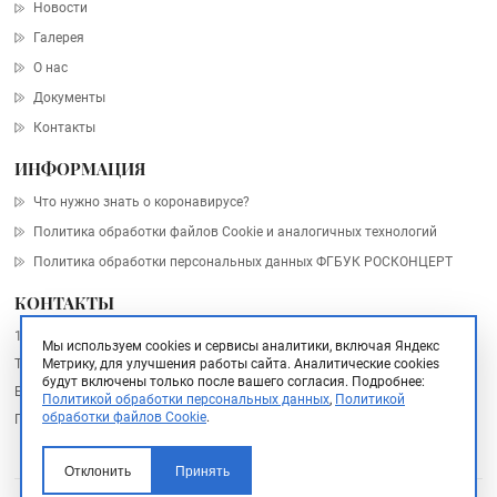
Новости
Галерея
О нас
Документы
Контакты
ИНФОРМАЦИЯ
Что нужно знать о коронавирусе?
Политика обработки файлов Cookie и аналогичных технологий
Политика обработки персональных данных ФГБУК РОСКОНЦЕРТ
КОНТАКТЫ
101000, Москва, Архангельский пер., дом 10, стр. 2
Мы используем cookies и сервисы аналитики, включая Яндекс
Метрику, для улучшения работы сайта. Аналитические cookies
Тел.:
+7 (495) 748 67 77
будут включены только после вашего согласия.
Подробнее:
Email:
info@rosconcert.ru
Политикой обработки персональных данных
,
Политикой
обработки файлов Cookie
.
Пресс-служба:
pr@rosconcert.ru
Отклонить
Принять