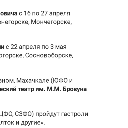
бовича
с 16 по 27 апреля
енегорске, Мончегорске,
ии
с 22 апреля по 3 мая
огорске, Сосновоборске,
розном, Махачкале (ЮФО и
ский театр им. М.М. Бровуна
(ЦФО, СЗФО) пройдут гастроли
ток и другие».