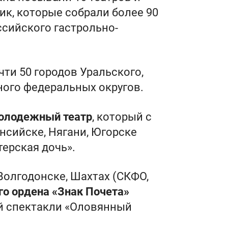
к, которые собрали более 90
ссийского гастрольно-
ти 50 городов Уральского,
ного федеральных округов.
молодежный театр
, который с
нсийске, Нягани, Югорске
терская дочь».
 Волгодонске, Шахтах (СКФО,
го ордена «Знак Почета»
й спектакли «Оловянный