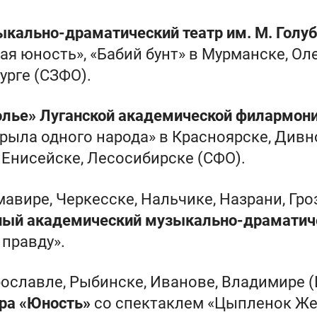
кально-драматический театр им. М. Голу
ая юность», «Бабий бунт» в Мурманске, Ол
урге (СЗФО).
олье» Луганской академической филармон
рыла одного народа» в Красноярске, Дивн
 Енисейске, Лесосибирске (СФО).
рмавире, Черкесске, Нальчике, Назрани, Г
ный академический музыкально-драматиче
 правду».
Ярославле, Рыбинске, Иванове, Владимире 
ра «Юность»
со спектаклем «Цыпленок Жел