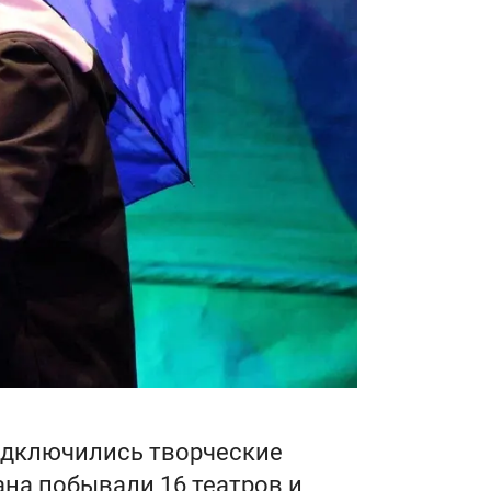
подключились творческие
ана побывали 16 театров и