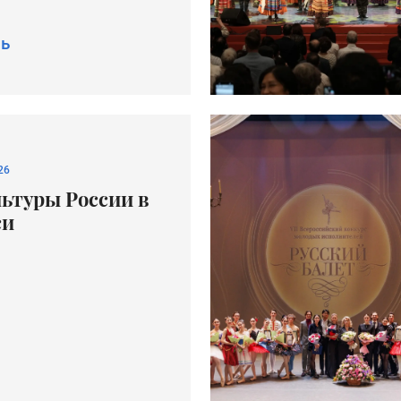
ь
26
льтуры России в
си