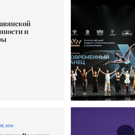
лавянской
нности и
ры
Я, 2026