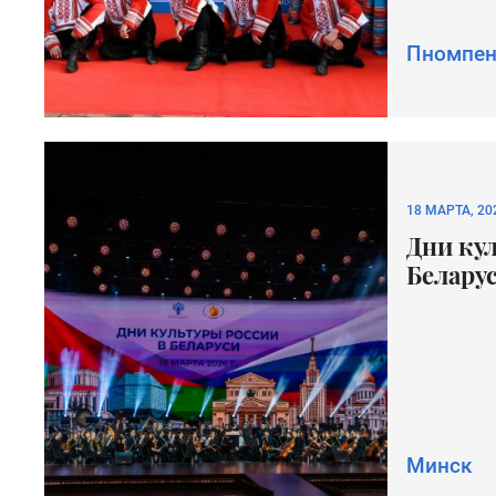
Пномпен
18 МАРТА, 20
Дни ку
Белару
Минск