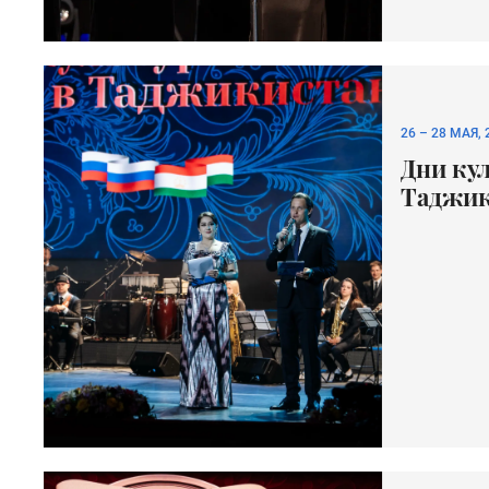
26
–
28 МАЯ, 
Дни ку
Таджик