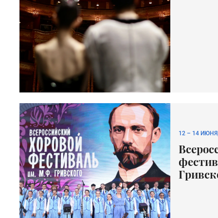
12
–
14 ИЮНЯ
Всерос
фестив
Гривск