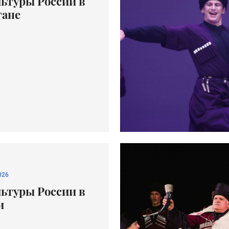
льтуры России в
тане
026
льтуры России в
и