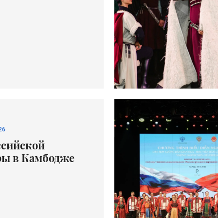
26
ссийской
ры в Камбодже