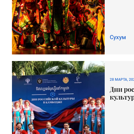
Сухум
28 МАРТА, 20
Дни ро
культу