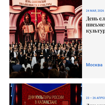
24 МАЯ, 2026
День с
письме
культу
Москва
23
–
26 АПРЕЛ