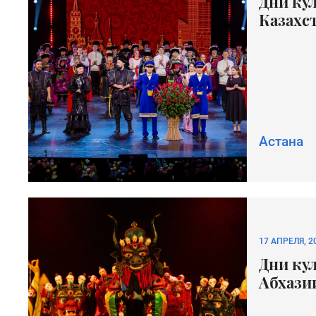
Дни ку
Казахс
Астана
17 АПРЕЛЯ, 2
Дни ку
Абхази