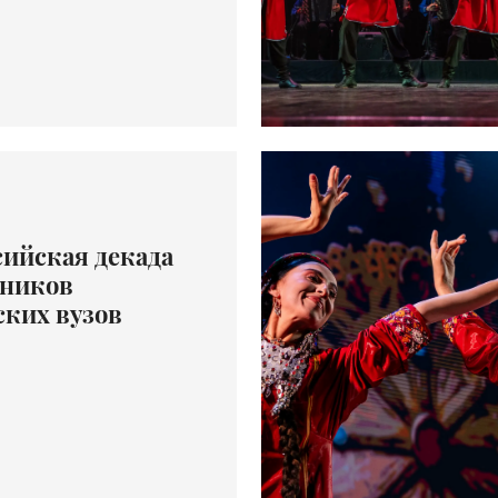
сийская декада
ников
ских вузов