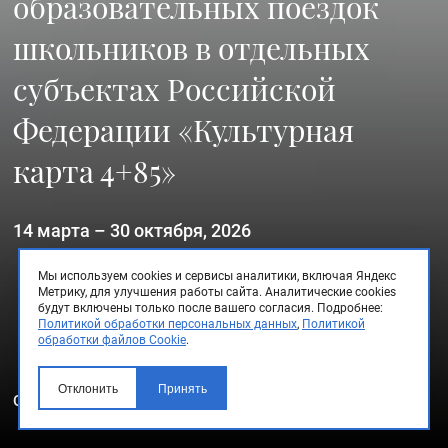
образовательных поездок
школьников в отдельных
субъектах Российской
Федерации «Культурная
карта 4+85»
14 марта
–
30 октября, 2026
Мы используем cookies и сервисы аналитики, включая Яндекс
Метрику, для улучшения работы сайта. Аналитические cookies
будут включены только после вашего согласия.
Подробнее:
Политикой обработки персональных данных
,
Политикой
обработки файлов Cookie
.
Отклонить
Принять
О проекте
Новости проекта